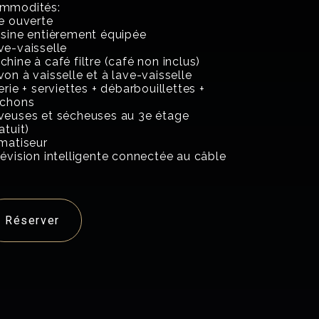
mmodités:
re ouverte
isine entièrement équipée
ve-vaisselle
hine à café filtre (café non inclus)
on à vaisselle et à lave-vaisselle
erie + serviettes + débarbouillettes +
rchons
veuses et sécheuses au 3e étage
atuit)
imatiseur
lévision intelligente connectée au câble
Réserver