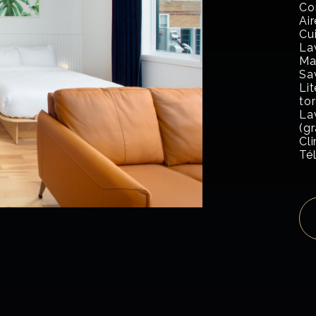
Co
Ai
Cu
La
Mac
Sav
Lit
to
La
(gr
Cl
Té