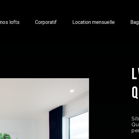
nos lofts
Corporatif
Location mensuelle
Bag
L
Si
Que
pe