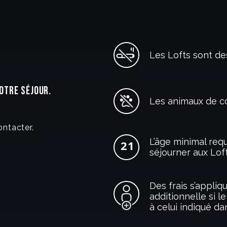
Les Lofts sont d
OTRE SÉJOUR.
Les animaux de c
ontacter.
L’âge minimal requ
séjourner aux Loft
Des frais s’appli
additionnelle si 
à celui indiqué da