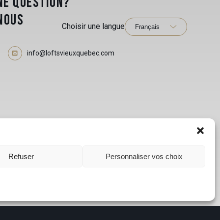
NE QUESTION?
NOUS
Choisir une langue
5
info@loftsvieuxquebec.com
Refuser
Personnaliser vos choix
s droits sont réservés. |
Maintenance Web Québec