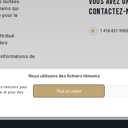
VOUS AVEZ U
s nuitées.
bains qui
CONTACTEZ-
e pour la
1 418 431-990
ttribué
nées
 informations de
Nous utilisons des fichiers témoins
es témoins pour
Tout accepter
e et pour des
2026 © Les Lofts. Tous le